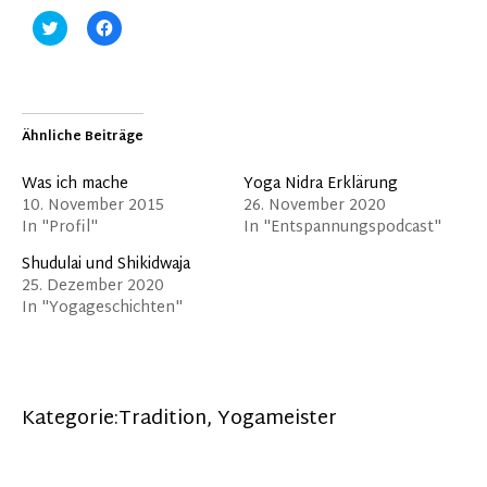
Klick,
Klick,
um
um
über
auf
Twitter
Facebook
zu
zu
teilen
teilen
(Wird
(Wird
in
in
Ähnliche Beiträge
neuem
neuem
Fenster
Fenster
geöffnet)
geöffnet)
Was ich mache
Yoga Nidra Erklärung
10. November 2015
26. November 2020
In "Profil"
In "Entspannungspodcast"
Shudulai und Shikidwaja
25. Dezember 2020
In "Yogageschichten"
Kategorie:
Tradition
,
Yogameister